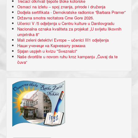
Trećaci otkrivali ljepote Boke kotorske
Osmaci na izletu – spoj znanja, prirode i druženja
Dodjela sertifikata - Demokratske radionice “Barbara Pramer”
Državna smotra recitatora Crne Gore 2026.
Učenici V /5 odjeljenja u Centru kulture u Danilovgradu
Nacionalna oznaka kvaliteta za projekat „U svijetu likovnih
umjetnika 8”
Mali zeleni detektivi Evrope – učenici III1 odjeljenja
Наши ученици на Карневалу романа
Sjajan uspjeh u kvizu "Sveznalci"
Naše dvorište u novom ruhu kroz kampanju „Čuvaj da te
čuva“