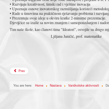
• Razvijaju kreativnost, timski rad i vještine inovacija
• Upoznaju osnove inovatorskog razmišljanja koristeći metodolo
• Rade u timovima na praktičnom rješavanju problema i razvijanju
• Prezentuju svoje ideje u okviru kratke 2-minutne prezentacije.
Djevijčice su izašle sa novim znanjem i samopouzdanjem i nadom 
Tim naše škole, kao članovi tima "Ideatori", osvojile su drugo 
Ljiljana Janičić, prof. matematike
Prev
You are here:
Home
Nastava
Vanškolske aktivnosti
Da