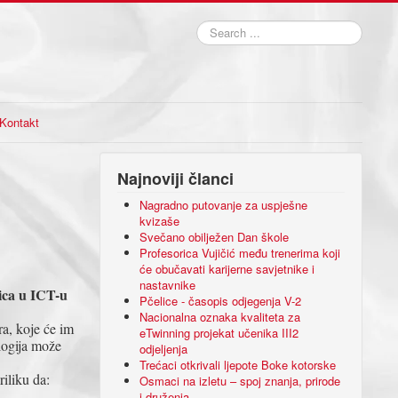
Search
...
Kontakt
Najnoviji članci
Nagradno putovanje za uspješne
kvizaše
Svečano obilježen Dan škole
Profesorica Vujičić među trenerima koji
će obučavati karijerne savjetnike i
nastavnike
ica u ICT-u
Pčelice - časopis odjegenja V-2
Nacionalna oznaka kvaliteta za
ra, koje će im
eTwinning projekat učenika III2
ologija može
odjeljenja
Trećaci otkrivali ljepote Boke kotorske
iliku da:
Osmaci na izletu – spoj znanja, prirode
i druženja