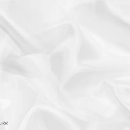
jičić