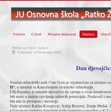
Početna
O školi
Aktuelna dešavanja
Nastava
Učenič
Written by
Admin Duda V.
Published: 12 November 2025
Dan djevojči
Naučno-tehnološki park Crne Gore je organizovao za učenice osno
II“
, u saradnji sa Kancelarijom za transfer tehnologija.
Cilj događaja je osnažiti djevojčice da vjeruju u svoju kreativnos
biti uzori u daljem razvijanju njihovih potencijala. Predavači i 
biti alat za promjene i inovacije.
Naše učenice Kalina Kovačević, Sofija Bozović ,Darija Mrdak, Jani
• Upoznaju uspješne žene koje vode startapove i projekte u ICT 