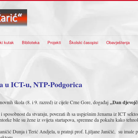
ki kutak
Biblioteka
Projekti
Školski časopisi
Obavještenja
ca u ICT-u, NTP-Podgorica
„Dan djevojč
vnih škola (8. i 9. razred) iz cijele Crne Gore, događaj
t i sposobnost da stvaraju, povezati ih sa uspješnim ženama iz ICT sekto
mentorke bile su žene iz svijeta startapova, spremne da pokažu kako tehn
čić Dunja i Terić Andjela, u pratnji prof. Ljiljane Janičić, su imale pr
sektoru