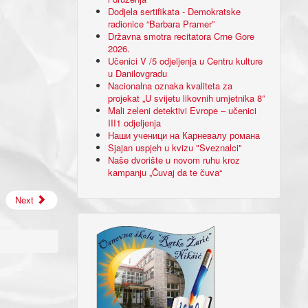
Dodjela sertifikata - Demokratske
radionice “Barbara Pramer”
Državna smotra recitatora Crne Gore
2026.
Učenici V /5 odjeljenja u Centru kulture
u Danilovgradu
Nacionalna oznaka kvaliteta za
projekat „U svijetu likovnih umjetnika 8”
Mali zeleni detektivi Evrope – učenici
III1 odjeljenja
Наши ученици на Карневалу романа
Sjajan uspjeh u kvizu "Sveznalci"
Naše dvorište u novom ruhu kroz
kampanju „Čuvaj da te čuva“
Next