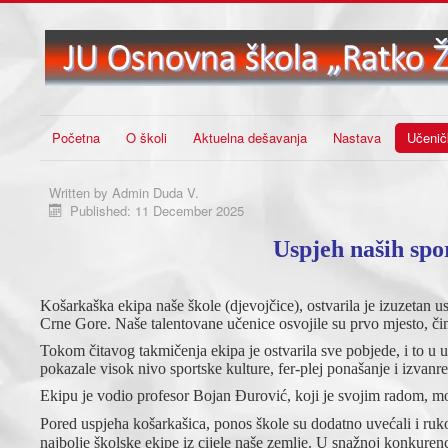
Početna
O školi
Aktuelna dešavanja
Nastava
Učenič
Written by
Admin Duda V.
Published: 11 December 2025
Uspjeh naših spo
Košarkaška ekipa naše škole (djevojčice), ostvarila je izuzetan 
Crne Gore. Naše talentovane učenice osvojile su prvo mjesto, či
Tokom čitavog takmičenja ekipa je ostvarila sve pobjede, i to u 
pokazale visok nivo sportske kulture, fer-plej ponašanje i izvanr
Ekipu je vodio profesor Bojan Đurović, koji je svojim radom, mo
Pored uspjeha košarkašica, ponos škole su dodatno uvećali i ruk
najbolje školske ekipe iz cijele naše zemlje. U snažnoj konkurenci