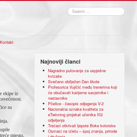
Search
...
Kontakt
Najnoviji članci
Nagradno putovanje za uspješne
kvizaše
Svečano obilježen Dan škole
Profesorica Vujičić među trenerima koji
će obučavati karijerne savjetnike i
e ekipe iz
nastavnike
posvećenost.
Pčelice - časopis odjegenja V-2
čice su
Nacionalna oznaka kvaliteta za
eTwinning projekat učenika III2
odjeljenja
inja.
Trećaci otkrivali ljepote Boke kotorske
tupile
Osmaci na izletu – spoj znanja, prirode
treće mjesto.
i druženja