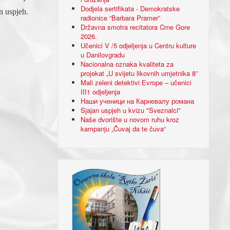
Dodjela sertifikata - Demokratske
n uspjeh.
radionice “Barbara Pramer”
Državna smotra recitatora Crne Gore
2026.
Učenici V /5 odjeljenja u Centru kulture
u Danilovgradu
Nacionalna oznaka kvaliteta za
projekat „U svijetu likovnih umjetnika 8”
Mali zeleni detektivi Evrope – učenici
III1 odjeljenja
Наши ученици на Карневалу романа
Sjajan uspjeh u kvizu "Sveznalci"
Naše dvorište u novom ruhu kroz
kampanju „Čuvaj da te čuva“