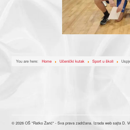
You are here:
Home
Učenički kutak
Sport u školi
Uspj
© 2026 OŠ "Ratko Žarić" - Sva prava zadržana. Izrada web sajta D. Vu