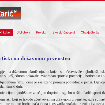
ki kutak
Biblioteka
Projekti
Školski časopisi
Obavještenja
rtista na državnom prvenstvu
uspjeh na državnom takmičenju, na kojem su učestvovale najbolje školsk
me su još jednom pokazale izvanredan sportski potencijal, borbenost i 
ubjedljivom ritmu, čime je zasluženo ponijela pobjednički pehar. Djevoj
edan timski duh.
tivacijom i podrškom značajno doprinio uspjehu naših mladih sportistk
ometaši, koji su takođe učestvovali na državnom prvenstvu, gdje su nas
ji i uz mnogo borbe, naša ekipa je ostvarila značajan rezultat i zauzela 