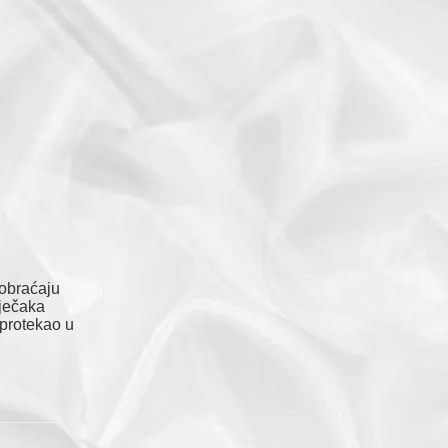
aobraćaju
dječaka
 protekao u