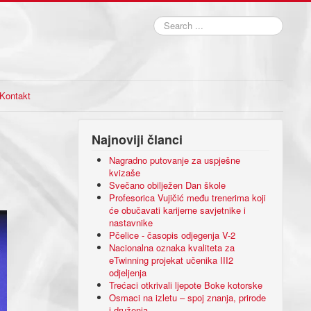
Search
...
Kontakt
Najnoviji članci
Nagradno putovanje za uspješne
kvizaše
Svečano obilježen Dan škole
Profesorica Vujičić među trenerima koji
će obučavati karijerne savjetnike i
nastavnike
Pčelice - časopis odjegenja V-2
Nacionalna oznaka kvaliteta za
eTwinning projekat učenika III2
odjeljenja
Trećaci otkrivali ljepote Boke kotorske
Osmaci na izletu – spoj znanja, prirode
i druženja