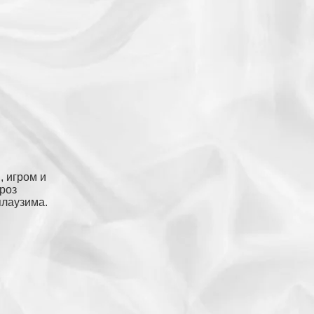
, игром и
кроз
плаузима.