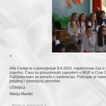
Iz
Alfa Centar je u ponedjeljak 8.4.2024. organizovao čas o 
zajedno. Času su prisustvovali zaposleni u MUP-u Crne Gor
Pažljivka kako se ponaša u saobraćaju. Policajac je navo
prijatnoj i zanimljivoj atmosferi.
Učiteljica
Marija Mandić
Written by
Admin Duda V.