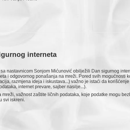
igurnog interneta
, sa nastavnicom Sonjom Mićunović obilježili Dan sigurnog intern
rneta i odgovornog ponašanja na mreži. Pored svih mogućnosti k
ija, razmjena ideja i iskustava...) važno je istaći da korišćenje
ataka, internet prevare, sajber nasilje...).
 na mreži, važnost zaštite ličnih podataka, koje podatke mogu be
 svi iskreni.