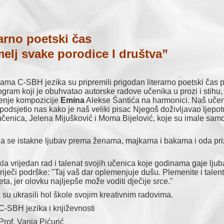
arno poetski čas
elj svake porodice I društva”
nicama C-SBH jezika su pripremili prigodan literarno poetski čas
ram koji je obuhvatao autorske radove učenika u prozi i stihu, 
enje kompozicije
Emina
Alekse Šantića na harmonici. Naš uče
 podsjetio nas kako je naš veliki pisac Njegoš doživljavao ljepotu
čenica, Jelena Mijušković i Moma Bijelović, koje su imale samo 
ka da se istakne ljubav prema ženama, majkama i bakama i oda pr
akla vrijedan rad i talenat svojih učenica koje godinama gaje lj
i riječi podrške: "Taj vaš dar oplemenjuje dušu. Plemenite i tale
teta, jer olovku najljepše može voditi dječije srce."
 su ukrasili hol škole svojim kreativnim radovima.
C-SBH jezika i književnosti
Prof. Vanja Pićurić