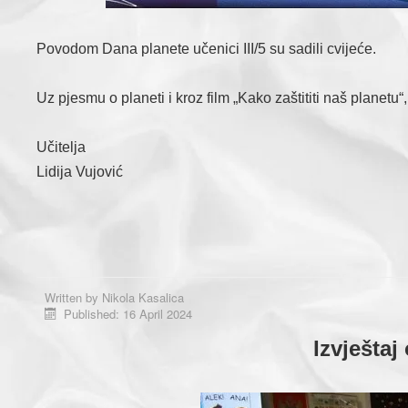
Povodom Dana planete učenici III/5 su sadili cvijeće.
Uz pjesmu o planeti i kroz film „Kako zaštititi naš planet
Učitelja
Lidija Vujović
Written by
Nikola Kasalica
Published: 16 April 2024
Izvještaj