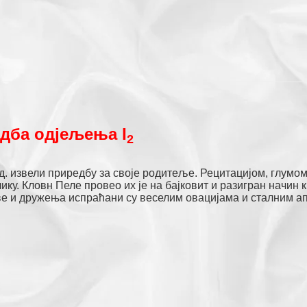
дба одјељења I
2
од. извели приредбу за своје родитеље. Рецитацијом, глумом
ку. Кловн Пеле провео их је на бајковит и разигран начин 
ве и дружења испраћани су веселим овацијама и сталним а