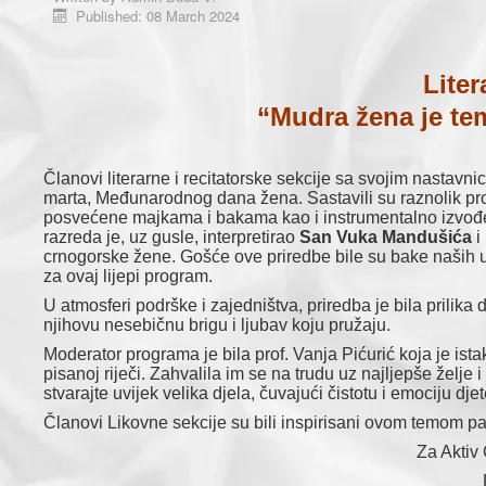
Published: 08 March 2024
Liter
“Mudra žena je tem
Članovi literarne i recitatorske sekcije sa svojim nastav
marta, Međunarodnog dana žena. Sastavili su raznolik prog
posvećene majkama i bakama kao i instrumentalno izvođ
razreda je, uz gusle, interpretirao
San Vuka Mandušića
i
crnogorske žene. Gošće ove priredbe bile su bake naših u
za ovaj lijepi program.
U atmosferi podrške i zajedništva, priredba je bila prili
njihovu nesebičnu brigu i ljubav koju pružaju.
Moderator programa je bila prof. Vanja Pićurić koja je ist
pisanoj riječi. Zahvalila im se na trudu uz najljepše želje 
stvarajte uvijek velika djela, čuvajući čistotu i emociju dje
Članovi Likovne sekcije su bili inspirisani ovom temom pa
Za Aktiv 