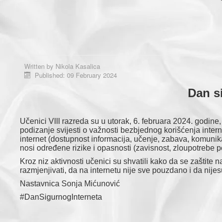
Written by
Nikola Kasalica
Published: 09 February 2024
Dan s
Učenici VIII razreda su u utorak, 6. februara 2024. godine
podizanje svijesti o važnosti bezbjednog korišćenja inte
internet (dostupnost informacija, učenje, zabava, komunikac
nosi određene rizike i opasnosti (zavisnost, zloupotrebe pod
Kroz niz aktivnosti učenici su shvatili kako da se zaštite
razmjenjivati, da na internetu nije sve pouzdano i da nijesu
Nastavnica Sonja Mićunović
#DanSigurnogInterneta