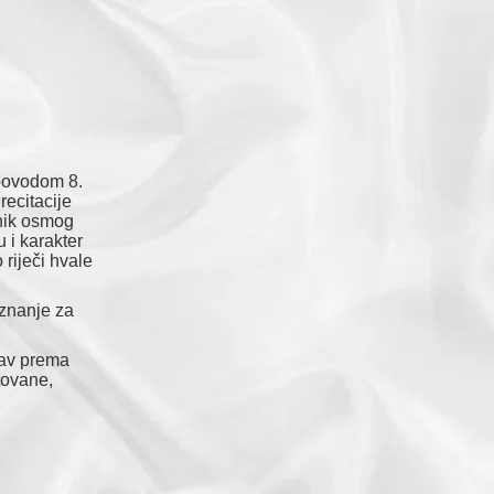
 povodom 8.
recitacije
nik osmog
 i karakter
riječi hvale
iznanje za
ubav prema
ntovane,