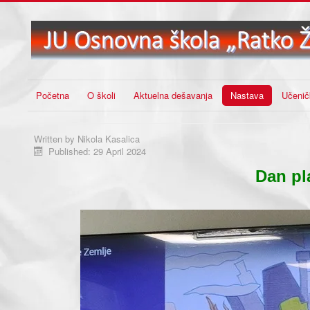
Početna
O školi
Aktuelna dešavanja
Nastava
Učenič
Written by
Nikola Kasalica
Published: 29 April 2024
Dan pla