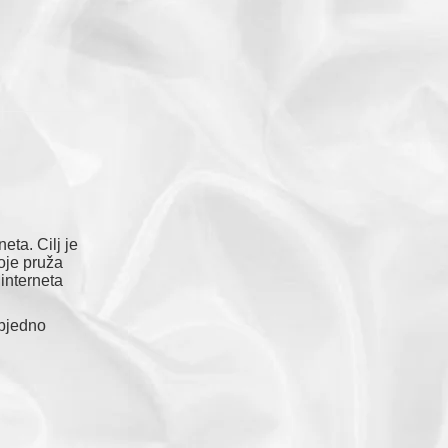
eta. Cilj je
oje pruža
 interneta
zbjedno