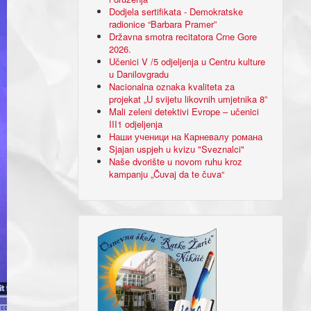
Dodjela sertifikata - Demokratske
radionice “Barbara Pramer”
Državna smotra recitatora Crne Gore
2026.
Učenici V /5 odjeljenja u Centru kulture
u Danilovgradu
Nacionalna oznaka kvaliteta za
projekat „U svijetu likovnih umjetnika 8”
Mali zeleni detektivi Evrope – učenici
III1 odjeljenja
Наши ученици на Карневалу романа
Sjajan uspjeh u kvizu "Sveznalci"
Naše dvorište u novom ruhu kroz
kampanju „Čuvaj da te čuva“