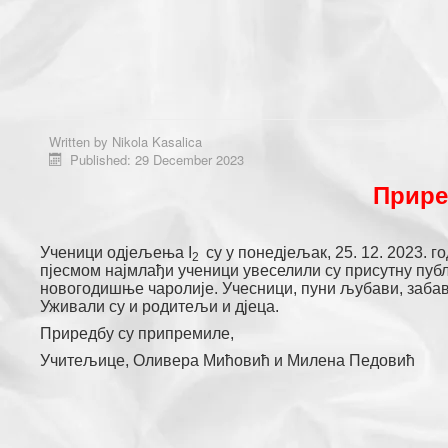
Written by
Nikola Kasalica
Published: 29 December 2023
Прире
Ученици одјељења I
су у понедјељак, 25. 12. 2023. г
2
пјесмом најмлађи ученици увеселили су присутну публи
новогодишње чаролије. Учесници, пуни љубави, заба
Уживали су и родитељи и дјеца.
Приредбу су припремиле,
Учитељице, Оливера Мићовић и Милена Педовић